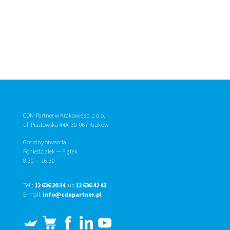
CDN-Partner w Krakowie sp. z o.o.
ul. Piastowska 44A, 30-067 Kraków
Godziny otwarcia:
Poniedziałek — Piątek
8:30
—
16:30
Tel.:
12 636 20 34
lub
12 636 42 43
E-mail:
info@cdnpartner.pl