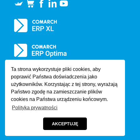
Ta strona wykorzystuje pliki cookies, aby
poprawić Państwa doświadczenia jako
użytkowników. Korzystając z tej strony, wyrażają
Państwo zgodę na zamieszczanie plików
cookies na Państwa urządzeniu końcowym.
Polityka prywatności
Copyright © 2022 by CDN-Partner w Krakowie sp. z o.o. |
Polityka
prywatności
|
Klauzula informacyjna
AKCEPTUJĘ