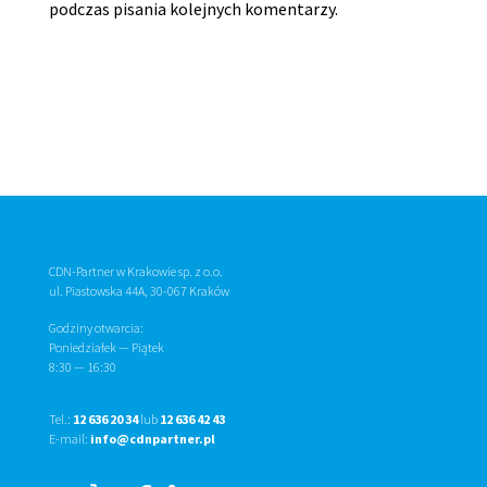
podczas pisania kolejnych komentarzy.
CDN-Partner w Krakowie sp. z o.o.
ul. Piastowska 44A, 30-067 Kraków
Godziny otwarcia:
Poniedziałek — Piątek
8:30
—
16:30
Tel.:
12 636 20 34
lub
12 636 42 43
E-mail:
info@cdnpartner.pl