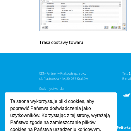
Trasa dostawy towaru
CDN-Partner w Krakowie sp. z o.o.
Tel.:
1
ul. Piastowska 44A, 30-067 Kraków
E-mai
Godziny otwarcia:
Poniedziałek — Piątek
8:30
—
16:30
Ta strona wykorzystuje pliki cookies, aby
poprawić Państwa doświadczenia jako
użytkowników. Korzystając z tej strony, wyrażają
Państwo zgodę na zamieszczanie plików
Copyright © 2022 by CDN-Partner w Krakowie sp. z o.o. |
Polityka
cookies na Państwa urządzeniu końcowym.