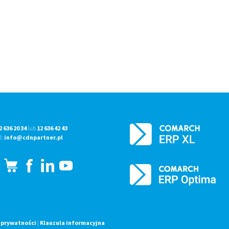
2 636 20 34
lub
12 636 42 43
l:
info@cdnpartner.pl
 prywatności
|
Klauzula informacyjna