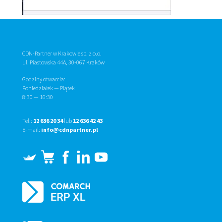
CDN-Partner w Krakowie sp. z o.o.
ul. Piastowska 44A, 30-067 Kraków
Godziny otwarcia:
Poniedziałek — Piątek
8:30
—
16:30
Tel.:
12 636 20 34
lub
12 636 42 43
E-mail:
info@cdnpartner.pl