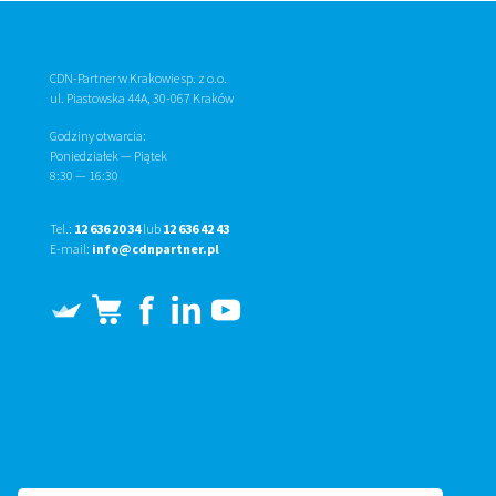
CDN-Partner w Krakowie sp. z o.o.
ul. Piastowska 44A, 30-067 Kraków
Godziny otwarcia:
Poniedziałek — Piątek
8:30
—
16:30
Tel.:
12 636 20 34
lub
12 636 42 43
E-mail:
info@cdnpartner.pl