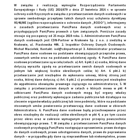
W związku z realizacją wymogów Rozporządzenia Parlamentu
Europejskiego i Rady (UE) 2016/679 z dnia 27 kwietnia 2016 r. w sprawie
ochrony osób fizycznych w związku z przetwarzaniem danych osobowych i w
sprawie swobodnego przepływu takich danych oraz uchylenia dyrektywy
95/46/WE (ogólne rozporządzenie o ochronie danych „RODO”), informujemy
o zasadach przetwarzania Pani/Pana danych osobowych oraz o
przysługujących Pani/Panu prawach z tym związanych. Poniższe zasady
stosuje się począwszy od 25 maja 2018 roku. 1. Administratorem Pani/Pana
danych osobowych jest CDN-Partner w Krakowie Sp. z o.o. z siedzibą w
Krakowie, ul. Piastowska 44A. 2. Inspektor Ochrony Danych Osobowych:
Michał Maciołek; Kontakt: iod@cdnpartner.pl 3. Administrator przetwarza
Pani/Pana dane osobowe na podstawie obowiązujących przepisów prawa,
zawartych umów oraz na podstawie udzielonej zgody. 4. Pani/Pana dane
osobowe przetwarzane są w celu/celach: a) Art. 6 pkt.1 a) osoba, której dane
dotyczą wyraziła zgodę na przetwarzanie swoich danych osobowych w
jednym lub większej liczbie określonych celów; b) Art. 6 pkt.1 b)
przetwarzanie jest niezbędne do wykonania umowy, której stroną jest
osoba, której dane dotyczą; c) Art. 6 pkt.1 c) przetwarzanie jest niezbędne
do wypełnienia obowiązku prawnego ciążącego na administratorze; 5. W
związku z przetwarzaniem danych w celach o których mowa w pkt 4
odbiorcami Pani/Pana danych osobowych mogą być organy władzy
publicznej oraz podmioty wykonujące zadania publiczne lub działające na
zlecenie organów władzy publicznej lub inne podmioty, które na podstawie
stosownych umów powierzenia przetwarzają dane osobowe w zbiorach
Administratora. 6. Pani/Pana dane osobowe będą przechowywane przez
okres niezbędny do realizacji celów określonych w pkt 4, a po tym czasie
przez okres oraz w zakresie wymaganym przez przepisy powszechnie
obowiązującego prawa. 7. W związku z przetwarzaniem Pani/Pana danych
osobowych przysługują Pani/Panu następujące uprawnienia: prawo dostępu
do danych osobowych, prawo udostępnienia danych, prawo do poprawiania
danych – w przypadku gdy dane są nieprawidłowe lub niekompletne, prawo