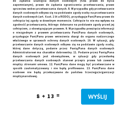
do żądania usunięcia danych osobowych (tzw. prawo do bycia
zapomnianym), prawo do żądania ograniczenia przetwarzania, prawo
sprzeciwu wobec przetwarzania danych. 8. W przypadku gdy przetwarzanie
danych osobowych odbywa się na podstawie zgody osoby na przetwarzanie
danych osobowych (art. 6 ust. 1 lit a RODO), przysługuje Pani/Panu prawo do
cofnięcia tej zgody w dowolnym momencie. Cofnięcie to nie ma wpływu na
zgodność przetwarzania, którego dokonano na podstawie zgody przed jej
cofnięciem, z obowiązującym prawem. 9. W przypadku powzięcia informacji
o niezgodnym z prawem przetwarzaniu Pani/Pana danych osobowych,
przysługuje Pani/Panu prawo wniesienia skargi do organu nadzorczego
właściwego w sprawach ochrony danych osobowych. 10. W sytuacji, gdy
przetwarzanie danych osobowych odbywa się na podstawie zgody osoby,
której dane dotyczą, podanie przez Panią/Pana danych osobowych
Administratorowi ma charakter dobrowolny. 11. Podanie przez Panią/Pana
danych osobowych jest obowiązkowe, w sytuacji gdy przesłankę
przetwarzania danych osobowych stanowi przepis prawa lub zawarta
między stronami umowa. 12. Pani/Pana dane mogą być przetwarzane w
sposób zautomatyzowany i nie będą profilowane. 13. Pani/Pana dane
osobowe nie będą przekazywane do państwa trzeciego/organizacji
międzynarodowej.
=
8 + 13
WYŚLIJ